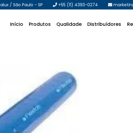
alux / São Paulo - SP
+55 (11) 4393-0274
marketin
Início
Produtos
Qualidade
Distribuídores
Re