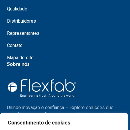
Qualidade
Distribuidores
Representantes
Contato
Mapa do site
Sobre nós
Unindo inovação e confiança – Explore soluções que
transformam desafios em oportunidades em cada passo
do seu projeto.
Consentimento de cookies