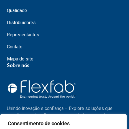
Qualidade
Distribuidores
Representantes
Contato
Mapa do site
Sobre nós
Unindo inovação e confiança – Explore soluções que
transformam desafios em oportunidades em cada passo
do seu projeto.
Consentimento de cookies