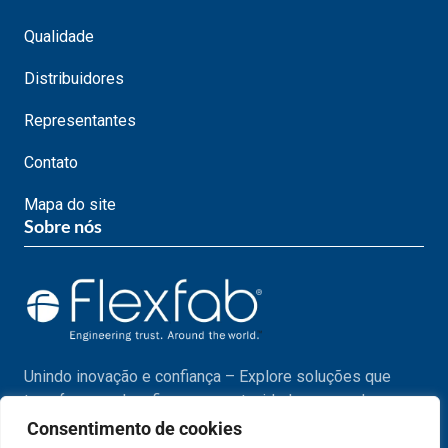
Qualidade
Distribuidores
Representantes
Contato
Mapa do site
Sobre nós
Unindo inovação e confiança – Explore soluções que
transformam desafios em oportunidades em cada passo
do seu projeto.
Consentimento de cookies