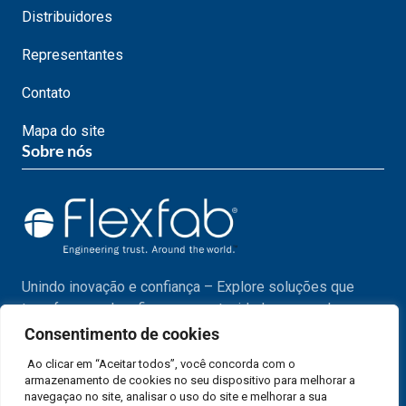
Distribuidores
Representantes
Contato
Mapa do site
Sobre nós
Unindo inovação e confiança – Explore soluções que
transformam desafios em oportunidades em cada passo
do seu projeto.
Consentimento de cookies
Ao clicar em “Aceitar todos”, você concorda com o
armazenamento de cookies no seu dispositivo para melhorar a
navegaçao no site, analisar o uso do site e melhorar a sua