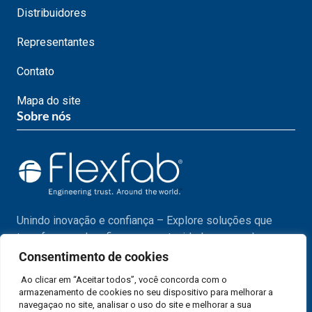
Distribuidores
Representantes
Contato
Mapa do site
Sobre nós
Unindo inovação e confiança – Explore soluções que
transformam desafios em oportunidades em cada passo
do seu projeto.
Consentimento de cookies
Ao clicar em “Aceitar todos”, você concorda com o
armazenamento de cookies no seu dispositivo para melhorar a
navegaçao no site, analisar o uso do site e melhorar a sua