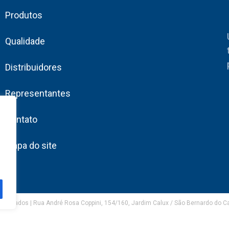
Produtos
Qualidade
Distribuidores
Representantes
Contato
Mapa do site
eservados | Rua André Rosa Coppini, 154/160, Jardim Calux / São Bernardo do 