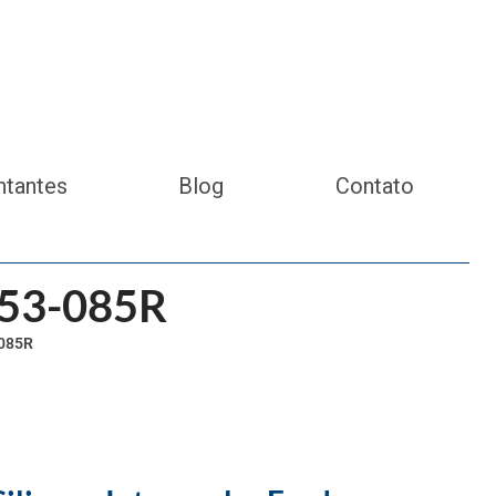
ntantes
Blog
Contato
253-085R
-085R