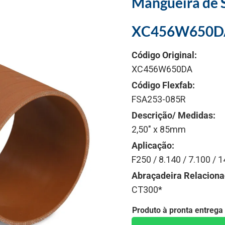
Mangueira de S
XC456W650D
Código Original:
XC456W650DA
Código Flexfab:
FSA253-085R
Descrição/ Medidas:
2,50" x 85mm
Aplicação:
F250 / 8.140 / 7.100 / 1
Abraçadeira Relaciona
CT300*
Produto à pronta entrega