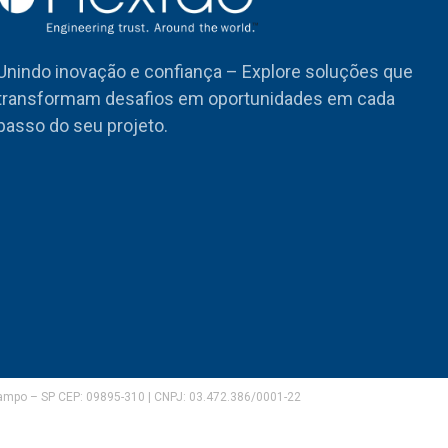
Unindo inovação e confiança – Explore soluções que
transformam desafios em oportunidades em cada
passo do seu projeto.
Campo – SP CEP: 09895-310 | CNPJ: 03.472.386/0001-22