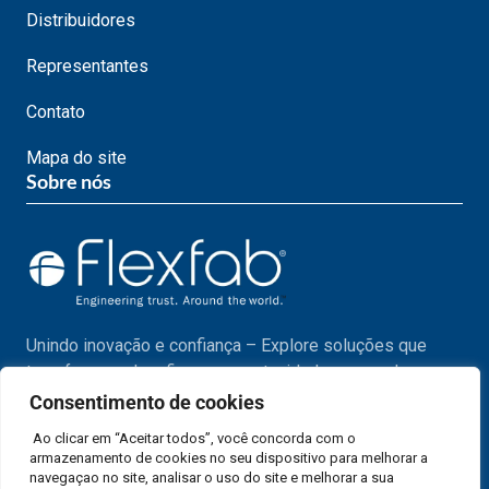
Distribuidores
Representantes
Contato
Mapa do site
Sobre nós
Unindo inovação e confiança – Explore soluções que
transformam desafios em oportunidades em cada passo
do seu projeto.
Consentimento de cookies
Ao clicar em “Aceitar todos”, você concorda com o
armazenamento de cookies no seu dispositivo para melhorar a
navegaçao no site, analisar o uso do site e melhorar a sua