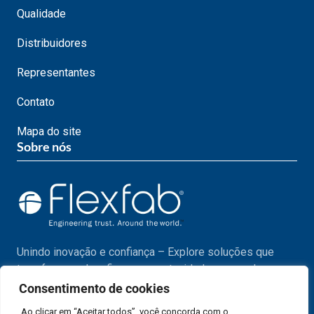
Qualidade
Distribuidores
Representantes
Contato
Mapa do site
Sobre nós
Unindo inovação e confiança – Explore soluções que
transformam desafios em oportunidades em cada passo
do seu projeto.
Consentimento de cookies
Ao clicar em “Aceitar todos”, você concorda com o