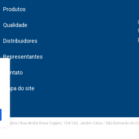
Produtos
Qualidade
Distribuidores
Representantes
Contato
Mapa do site
eservados | Rua André Rosa Coppini, 154/160, Jardim Calux / São Bernardo do 