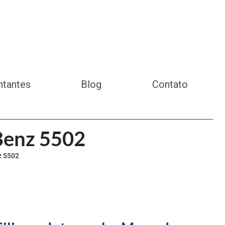
ntantes
Blog
Contato
Benz 5502
z 5502