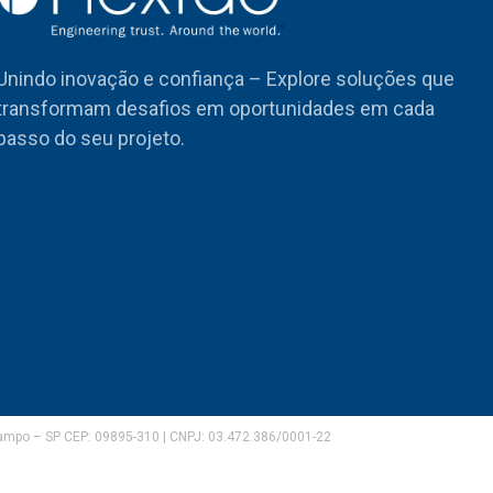
Unindo inovação e confiança – Explore soluções que
transformam desafios em oportunidades em cada
passo do seu projeto.
Campo – SP CEP: 09895-310 | CNPJ: 03.472.386/0001-22