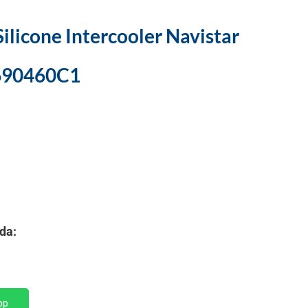
ilicone Intercooler Navistar
 690460C1
da:
pp