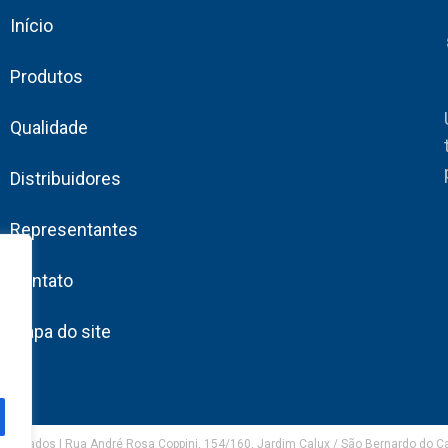
Início
Produtos
Qualidade
Distribuidores
Representantes
Contato
Mapa do site
eservados | Rua André Rosa Coppini, 154/160, Jardim Calux / São Bernardo do 