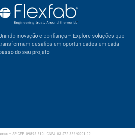
Unindo inovação e confiança – Explore soluções que
transformam desafios em oportunidades em cada
passo do seu projeto.
Campo – SP CEP: 09895-310 | CNPJ: 03.472.386/0001-22