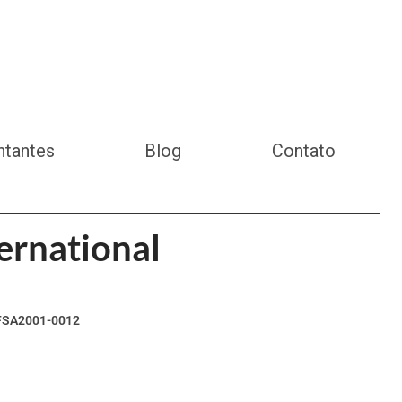
ntantes
Blog
Contato
ernational
l FSA2001-0012