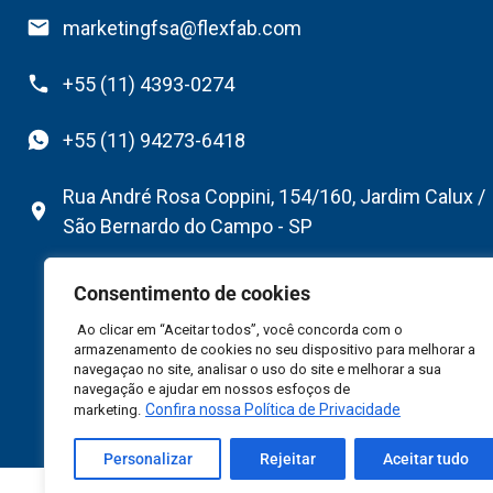
marketingfsa@flexfab.com
+55 (11) 4393-0274
+55 (11) 94273-6418
Rua André Rosa Coppini, 154/160, Jardim Calux /
São Bernardo do Campo - SP
Consentimento de cookies
Ao clicar em “Aceitar todos”, você concorda com o
armazenamento de cookies no seu dispositivo para melhorar a
navegaçao no site, analisar o uso do site e melhorar a sua
navegação e ajudar em nossos esfoços de
Confira nossa Política de Privacidade
marketing.
Personalizar
Rejeitar
Aceitar tudo
©2026 Flexfab South America Ltda – Todos Direitos R