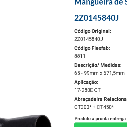
Mangueira de S
2Z0145840J
Código Original:
2Z0145840J
Código Flexfab:
8811
Descrição/ Medidas:
65 - 99mm x 671,5mm
Aplicação:
17-280E OT
Abraçadeira Relaciona
CT300* + CT450*
Produto à pronta entrega