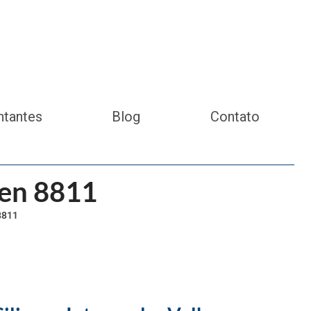
ntantes
Blog
Contato
gen 8811
8811