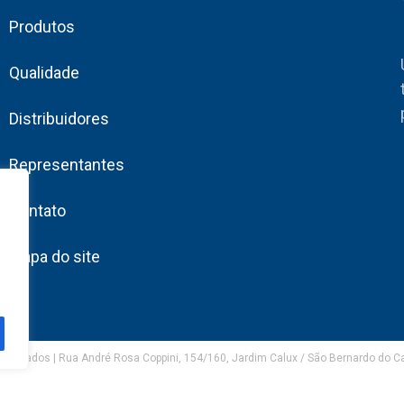
Produtos
Qualidade
Distribuidores
Representantes
Contato
Mapa do site
eservados | Rua André Rosa Coppini, 154/160, Jardim Calux / São Bernardo do 