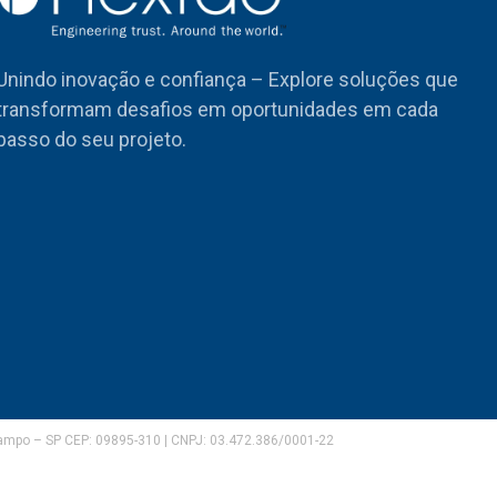
Unindo inovação e confiança – Explore soluções que
transformam desafios em oportunidades em cada
passo do seu projeto.
Campo – SP CEP: 09895-310 | CNPJ: 03.472.386/0001-22