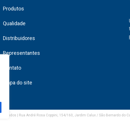
Produtos
Qualidade
Distribuidores
Representantes
Contato
Mapa do site
eservados | Rua André Rosa Coppini, 154/160, Jardim Calux / São Bernardo do 