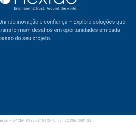
Unindo inovação e confiança – Explore soluções que
transformam desafios em oportunidades em cada
passo do seu projeto.
Campo – SP CEP: 09895-310 | CNPJ: 03.472.386/0001-22