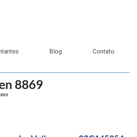
ntantes
Blog
Contato
gen 8869
8869